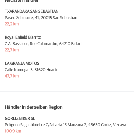
Nächste Händler
TXARANDAKA SAN SEBASTIAN
Paseo Zubiaurre, 41,
20015 San Sebastián
22,2 km
Royal Enfield Biarritz
Z.A. Bassilour, Rue Calamardin,
64210 Bidart
22,7 km
LA GRANJA MOTOS
Calle Irumuga, 3,
31620 Huarte
47,7 km
Händler in der selben Region
GORLIZ BIKER SL
Poligono Sagastikoetxe C/Artzeta 15 Manzana 2,
48630 Gorliz, Vizcaya
100,9 km