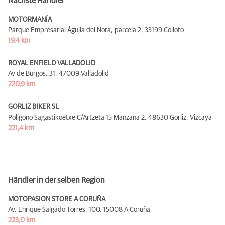
Nächste Händler
MOTORMANÍA
Parque Empresarial Águila del Nora, parcela 2,
33199 Colloto
19,4 km
ROYAL ENFIELD VALLADOLID
Av de Burgos, 31,
47009 Valladolid
220,9 km
GORLIZ BIKER SL
Poligono Sagastikoetxe C/Artzeta 15 Manzana 2,
48630 Gorliz, Vizcaya
221,4 km
Händler in der selben Region
MOTOPASION STORE A CORUÑA
Av. Enrique Salgado Torres, 100,
15008 A Coruña
223,0 km