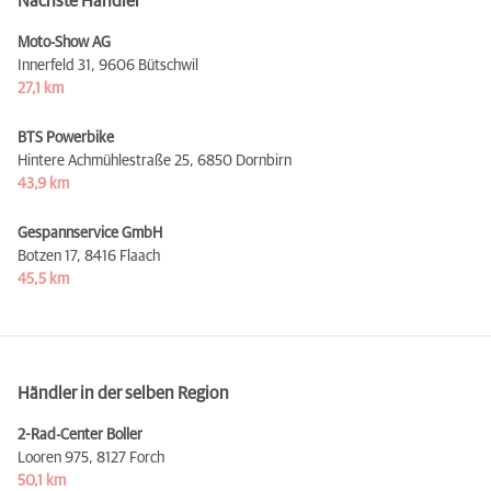
Nächste Händler
Moto-Show AG
Innerfeld 31,
9606 Bütschwil
27,1 km
BTS Powerbike
Hintere Achmühlestraße 25,
6850 Dornbirn
43,9 km
Gespannservice GmbH
Botzen 17,
8416 Flaach
45,5 km
Händler in der selben Region
2-Rad-Center Boller
Looren 975,
8127 Forch
50,1 km