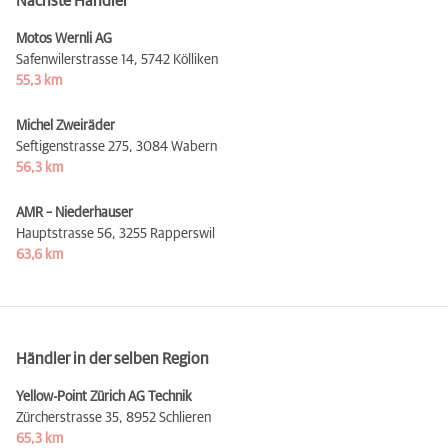
Nächste Händler
Motos Wernli AG
Safenwilerstrasse 14,
5742 Kölliken
55,3 km
Michel Zweiräder
Seftigenstrasse 275,
3084 Wabern
56,3 km
AMR – Niederhauser
Hauptstrasse 56,
3255 Rapperswil
63,6 km
Händler in der selben Region
Yellow-Point Zürich AG Technik
Zürcherstrasse 35,
8952 Schlieren
65,3 km