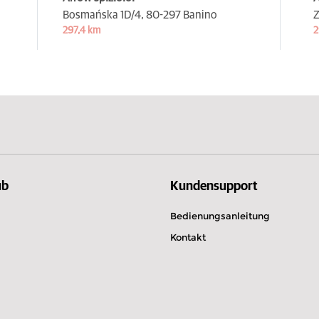
Bosmańska 1D/4,
80-297 Banino
Z
297,4 km
2
ub
Kundensupport
Bedienungsanleitung
Kontakt