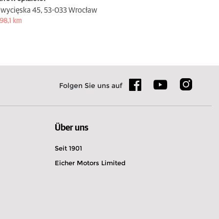
wycięska 45,
53-033 Wrocław
98,1 km
Folgen Sie uns auf
Über uns
Seit 1901
Eicher Motors Limited