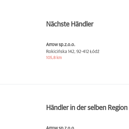
Nächste Händler
Arrow sp.z.o.o.
Rokicińska 142,
92-412 Łódź
105,8 km
Händler in der selben Region
Arrow sp.z.o.o.