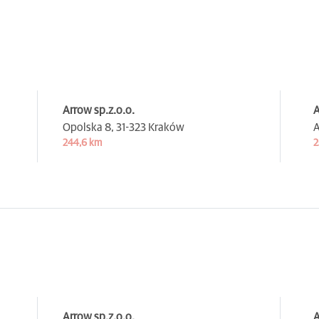
Arrow sp.z.o.o.
A
Opolska 8,
31-323 Kraków
A
244,6 km
2
Arrow sp.z.o.o.
A