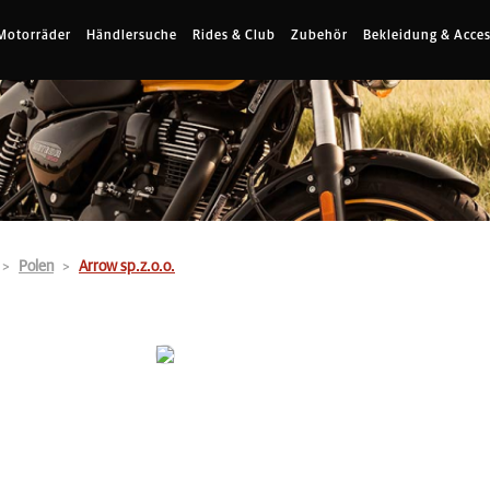
Motorräder
Händlersuche
Rides & Club
Zubehör
Bekleidung & Acces
Polen
Arrow sp.z.o.o.