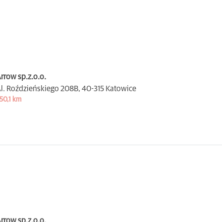
rrow sp.z.o.o.
l. Roździeńskiego 208B,
40-315 Katowice
50,1 km
rrow sp.z.o.o.