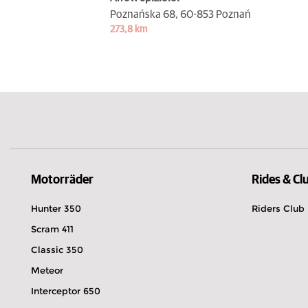
Poznańska 68,
60-853 Poznań
273,8 km
Motorräder
Rides & Cl
Hunter 350
Riders Club
Scram 411
Classic 350
Meteor
Interceptor 650