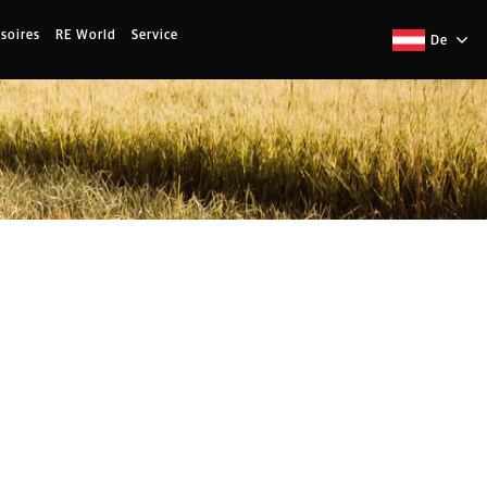
soires
RE World
Service
De