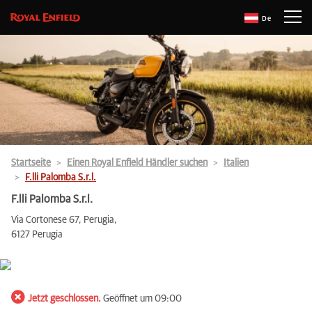
De
Startseite
Einen Royal Enfield Händler suchen
Italien
F.lli Palomba S.r.l.
F.lli Palomba S.r.l.
Via Cortonese 67, Perugia,
6127 Perugia
Jetzt geschlossen.
Geöffnet um 09:00