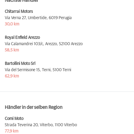
Nächste Händler
Chitarrai Motors
Via Verna 27, Umbertide,
6019 Perugia
30,0 km
Royal Enfield Arezzo
Via Calamandrei 103/c, Arezzo,
52100 Arezzo
58,5 km
Bartollini Moto Srl
Via del Sermisone 15, Terni,
5100 Terni
62,9 km
Händler in der selben Region
Comi Moto
Strada Teverina 20, Viterbo,
1100 Viterbo
77,9 km