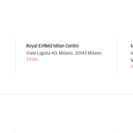
Royal Enfield Milan Centro
M
Viale Liguria 40, Milano,
20143 Milano
V
7,0 km
M
1