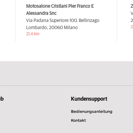
Motosalone Cristiani Pier Franco E
Z
Alessandra Snc
V
Via Padana Superiore 100, Bellinzago
2
2
Lombardo,
20060 Milano
21,4 km
ub
Kundensupport
Bedienungsanleitung
Kontakt