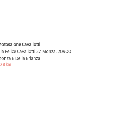
otosalone Cavallotti
ia Felice Cavallotti 27, Monza,
20900
onza E Della Brianza
0,8 km