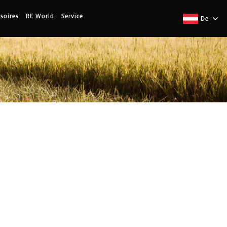
soires
RE World
Service
De