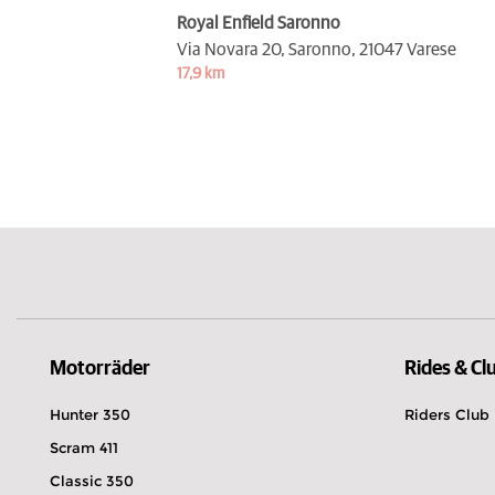
Royal Enfield Saronno
Via Novara 20, Saronno,
21047 Varese
17,9 km
Motorräder
Rides & Cl
Hunter 350
Riders Club
Scram 411
Classic 350