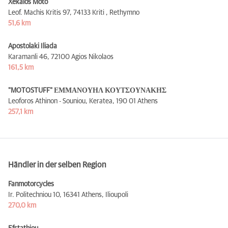
Xekalos Moto
Leof. Machis Kritis 97,
74133 Kriti , Rethymno
51,6 km
Apostolaki Iliada
Karamanli 46,
72100 Agios Nikolaos
161,5 km
"MOTOSTUFF" ΕΜΜΑΝΟΥΗΛ ΚΟΥΤΣΟΥΝΑΚΗΣ
Leoforos Athinon - Souniou, Keratea,
190 01 Athens
257,1 km
Händler in der selben Region
Fanmotorcycles
Ir. Politechniou 10,
16341 Athens, Ilioupoli
270,0 km