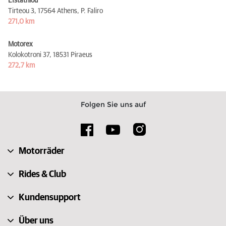
Efstathiou
Tirteou 3,
17564 Athens, P. Faliro
271,0 km
Motorex
Kolokotroni 37,
18531 Piraeus
272,7 km
Folgen Sie uns auf
Motorräder
Rides & Club
Kundensupport
Über uns