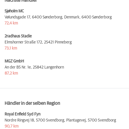
Nächste Händler
Sjøholm MC
Vølundsgade 17, 6400 Sønderborg, Denmark,
6400 Sønderborg
72,4 km
2radhaus Stadie
Elmshorner Straße 172,
25421 Pinneberg
73,1 km
MGZ GmbH
An der B5 Nr. 1e,
25842 Langenhorn
87,2 km
Händler in der selben Region
Royal Enfield Syd Fyn
Nordre Ringvej 18, 5700 Svendborg, Plantagevej,
5700 Svendborg
90,7 km