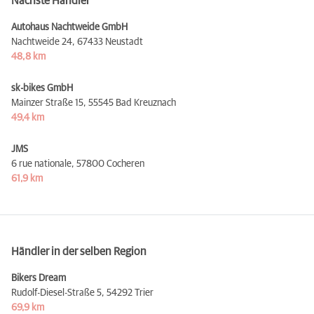
Nächste Händler
Autohaus Nachtweide GmbH
Nachtweide 24,
67433 Neustadt
48,8 km
sk-bikes GmbH
Mainzer Straße 15,
55545 Bad Kreuznach
49,4 km
JMS
6 rue nationale,
57800 Cocheren
61,9 km
Händler in der selben Region
Bikers Dream
Rudolf-Diesel-Straße 5,
54292 Trier
69,9 km